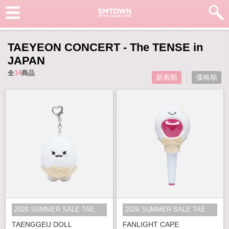
TAEYEON CONCERT - The TENSE in
JAPAN
全
14
商品
新着順
価格順
2026 SUMMER SALE TAEYEON
2026 SUMMER SALE TAEYEON
TAENGGEU DOLL
FANLIGHT CAPE