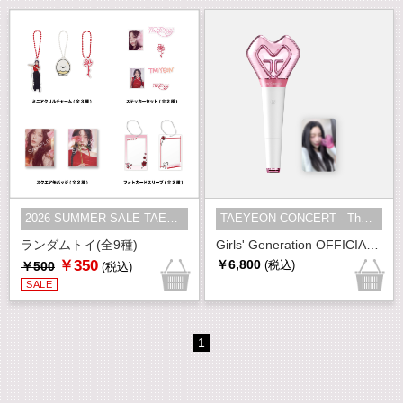
2026 SUMMER SALE TAEYEON
TAEYEON CONCERT - The TENSE in JA...
ランダムトイ(全9種)
Girls' Generation OFFICIAL FANLIGHT
￥350
￥6,800
￥500
(税込)
(税込)
SALE
1