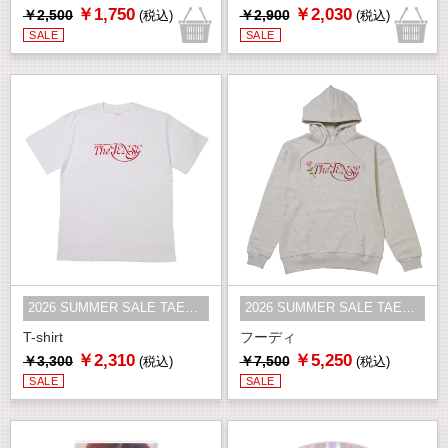
￥1,750
￥2,030
￥2,500
￥2,900
(税込)
(税込)
SALE
SALE
2026 SUMMER SALE TAEYEON
2026 SUMMER SALE TAEYEON
T-shirt
フーディ
￥2,310
￥5,250
￥3,300
￥7,500
(税込)
(税込)
SALE
SALE