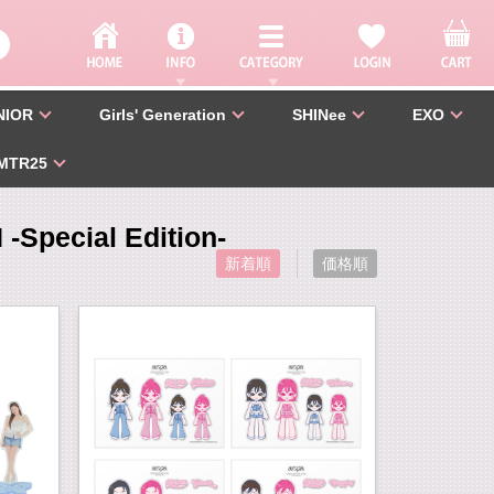
NIOR
Girls' Generation
SHINee
EXO
MTR25
-Special Edition-
新着順
価格順