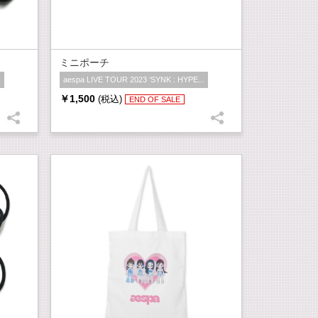
ミニポーチ
.
aespa LIVE TOUR 2023 ‘SYNK : HYPE...
￥1,500
(税込)
END OF SALE