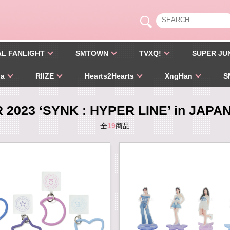
AL FANLIGHT
SMTOWN
TVXQ!
SUPER JU
pa
RIIZE
Hearts2Hearts
XngHan
S
2023 ‘SYNK : HYPER LINE’ in JAPAN 
全
19
商品