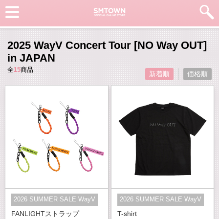
2025 WayV Concert Tour [NO Way OUT]
in JAPAN
全
15
商品
新着順
価格順
2026 SUMMER SALE WayV
2026 SUMMER SALE WayV
FANLIGHTストラップ
T-shirt