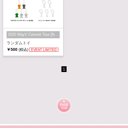
2025 WayV Concert Tour [NO Way OU...
ランダムトイ
￥500
(税込)
EVENT LIMITED
1