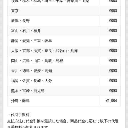
茨城・栃木・群馬・埼玉・千葉・神奈川・山梨
¥860
東京
¥860
新潟・長野
¥860
富山・石川・福井
¥860
静岡・愛知・三重・岐阜
¥860
大阪・京都・滋賀・奈良・和歌山・兵庫
¥860
岡山・広島・山口・鳥取・島根
¥890
香川・徳島・愛媛・高知
¥890
福岡・佐賀・長崎・大分
¥890
熊本・宮崎・鹿児島
¥890
沖縄・離島
¥1,684
・代引手数料 :
支払方法に代金引換を選択した場合、商品代金に応じて以下の代引
き手数料が加算されます。