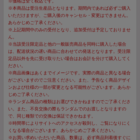
※価格は全て税込です。
※本商品は受注生産品となります。期間内であれば必ずご購入
いただけますが、ご購入後のキャンセル・変更はできません。
あらかじめご了承ください。
※上記期間中のみの受付となり、追加受付は予定しておりませ
ん。
※当該受注限定品と他の一般販売商品を同時に購入した場合
は、配送状況の遅い商品に合わせての発送となります。受注限
定品以外を先に受け取りたい場合はお会計を分けて購入してく
ださい。
※商品画像はあくまでイメージです。実際の商品と異なる場合
がございますのでご注意ください。また、予告なく商品デザイ
ンおよび仕様の一部が変更となる可能性がございます。あらか
じめご了承ください。
※ランダム商品の種類はお選びできかねますのでご了承くださ
い。また、不良交換の際もランダムでのお渡しとなりますの
で、同じ種類での交換は保証できかねます。
※時間帯によりサイトへのアクセスが殺到し、ご覧になりにく
くなる場合がございます。あらかじめご了承ください。
※お買い求めいただいた商品、数量は、必ず商品到着後すぐに