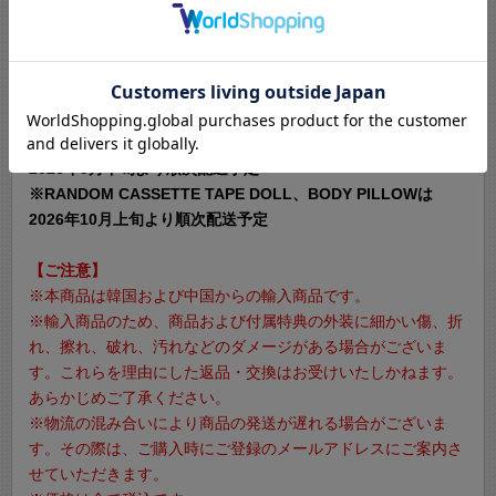
11. 製造は手作業で行っており、商品ごとに刺繍またはプリン
トの位置や色味に差異が生じる場合がございます。
12. サイズは製造工程上、±1～2cmの誤差が生じる場合がござ
います。
【商品配送について】
2026年9月下旬より順次配送予定
※RANDOM CASSETTE TAPE DOLL、BODY PILLOWは
2026年10月上旬より順次配送予定
【ご注意】
※本商品は韓国および中国からの輸入商品です。
※輸入商品のため、商品および付属特典の外装に細かい傷、折
れ、擦れ、破れ、汚れなどのダメージがある場合がございま
す。これらを理由にした返品・交換はお受けいたしかねます。
あらかじめご了承ください。
※物流の混み合いにより商品の発送が遅れる場合がございま
す。その際は、ご購入時にご登録のメールアドレスにご案内さ
せていただきます。