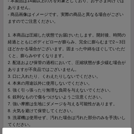
- 本製品は14歳以上の方を対象としており、お子さま向けでは
ありません。
- 商品画像はイメージです。実際の商品と異なる場合がござい
ますのでご注意ください。
1. 本商品は圧縮した状態でお届けいたします。開封後、時間の
経過とともにボディピローが膨らみ、完全に膨らむまで2～3日
ほどかかる場合がございます。固まった中綿をほぐしていただ
くと、膨らみやすくなります。
2. 配送および保管の過程において、圧縮状態が多少緩む場合が
ありますが不良品ではございません。
3. 口に入れたり、くわえたりしないでください。
4. 本来の用途以外に使用しないでください。
5. 強く引っ張ったり無理な負荷を与えないでください。
6. 鋭利なもので傷をつけないようご注意ください。
7. 強い摩擦は生地にダメージを与える可能性があります。
8. 火気を避けて保管してください。
9. 洗濯機は使用せず、汚れた場合は汚れた部分のみを手洗いし
てください。
10. 濡れた場合は日陰で平干ししてください。