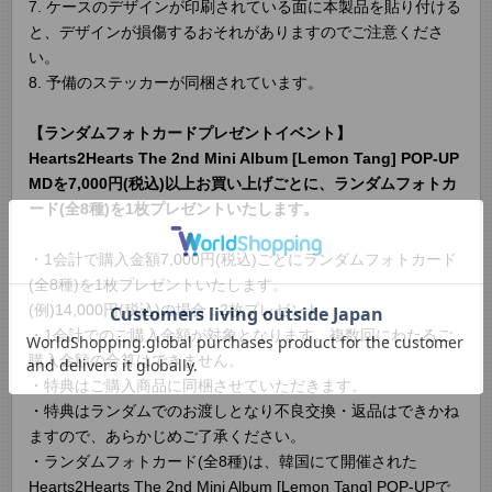
7. ケースのデザインが印刷されている面に本製品を貼り付ける
と、デザインが損傷するおそれがありますのでご注意くださ
い。
8. 予備のステッカーが同梱されています。
【ランダムフォトカードプレゼントイベント】
Hearts2Hearts The 2nd Mini Album [Lemon Tang] POP-UP
MDを7,000円(税込)以上お買い上げごとに、ランダムフォトカ
ード(全8種)を1枚プレゼントいたします。
・1会計で購入金額7,000円(税込)ごとにランダムフォトカード
(全8種)を1枚プレゼントいたします。
(例)14,000円(税込)の場合 : 2枚プレゼント
・1会計でのご購入金額が対象となります。複数回にわたるご
購入金額の合算はできません。
・特典はご購入商品に同梱させていただきます。
・特典はランダムでのお渡しとなり不良交換・返品はできかね
ますので、あらかじめご了承ください。
・ランダムフォトカード(全8種)は、韓国にて開催された
Hearts2Hearts The 2nd Mini Album [Lemon Tang] POP-UPで