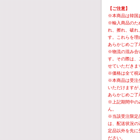
【ご注意】
※本商品は韓国
※輸入商品のた
れ、擦れ、破れ
す。これらを理
あらかじめご了
※物流の混み合
す。その際は、
せていただきま
※価格は全て税
※本商品は受注
いただけますが
あらかじめご了
※上記期間中の
ん。
※当該受注限定
は、配送状況の
定品以外を先に
ださい。