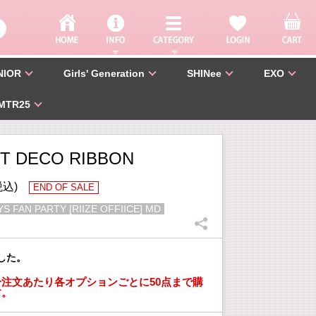
NIOR
Girls' Generation
SHINee
EXO
MTR25
T DECO RIBBON
税込)
END OF SALE
YS FAN PARTY [RIIZE OFFIICE] MD
した。
注文あたり各オプションごとに50点まで購
す。