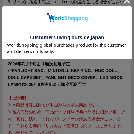
9. サイズは製造工程上、±1~2cmの誤差が生じる場合がござい
ます。
10. 製造は手作業で行なっており、商品ごとに刺繍およびチー
クの位置や色味に差異が生じる場合がございます。
11. 商品の頬のチーク部分は、時間の経過とともに薄くなる場
合がございます。化粧品や色鉛筆などで塗り足してご使用くだ
さい。
【商品配送について】
2026年7月下旬より順次配送予定
※FANLIGHT BAG、MINI DOLL KEY RING、HUG DOLL、
DOLL CAPE SET、FANLIGHT DECO COVER、LED MOOD
LAMPは2026年8月中旬より順次配送予定
【ご注意】
※本商品は韓国および中国からの輸入商品です。
※輸入商品のため、商品および付属特典の外装に細かい傷、折
れ、擦れ、破れ、汚れなどのダメージがある場合がございま
す。これらを理由にした返品・交換はお受けいたしかねます。
あらかじめご了承ください。