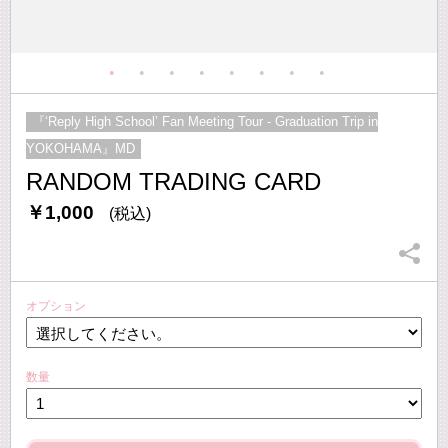
『‘Reply High School’ Fan Meeting Tour - Graduation Trip in
YOKOHAMA』MD
RANDOM TRADING CARD
￥1,000
(税込)
オプション
数量