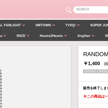
AL FANLIGHT
SMTOWN
TVXQ!
SUPER JU
pa
RIIZE
Hearts2Hearts
XngHan
S
RANDOM
￥1,400
(
GRAND OPENI
販売を終了しま
※この商品は一