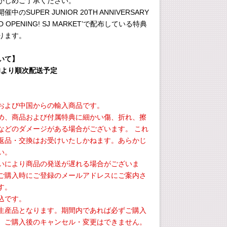
かじめご了承ください。
のSUPER JUNIOR 20TH ANNIVERSARY
ND OPENING! SJ MARKET’で配布している特典
ります。
いて】
中旬より順次配送予定
および中国からの輸入商品です。
め、商品および付属特典に細かい傷、折れ、擦
などのダメージがある場合がございます。 これ
返品・交換はお受けいたしかねます。あらかじ
い。
いにより商品の発送が遅れる場合がございま
ご購入時にご登録のメールアドレスにご案内さ
す。
込です。
生産品となります。期間内であれば必ずご購入
、ご購入後のキャンセル・変更はできません。