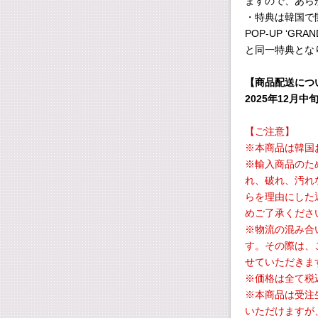
ますので、あら
・特典は韓国で開催中
POP-UP ‘GRA
と同一特典とな
【商品配送につ
2025年12月
【ご注意】
※本商品は韓国
※輸入商品のた
れ、破れ、汚れ
らを理由にした
めご了承くださ
※物流の混み合
す。その際は、
せていただきま
※価格は全て税
※本商品は受注
いただけますが