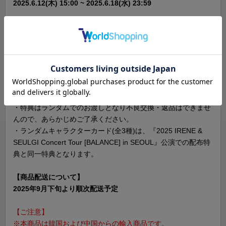
2025.6.12(木) 15:00 ~ 2025.6.18(水) 23:59
・2025 IRENE & SEULGI [BALANCE] MDを1会計で5,000円(税
込)以上お買い上げごとに、ランダムキャラクターカード(全3
種)を1枚プレゼントいたします。
(例)10,000円(税込)の場合 : 2枚プレゼント
・1会計でのご購入金額が対象です。複数回にわたるご購入金
額の合算はできません。
・特典は、ご購入商品に同梱させていただきます。
・特典はランダムでのお渡しとなり不良交換・返品はできませ
んので、あらかじめご了承ください。
・ランダムキャラクターカード(全3種)は、『2025 IRENE &
SEULGI Concert Tour [BALANCE] in SEOUL』公演での配布特
典と同一特典となります。
【商品配送について】
2025年9月下旬より順次配送予定
【ご注意】
※本商品は韓国および中国からの輸入商品です。