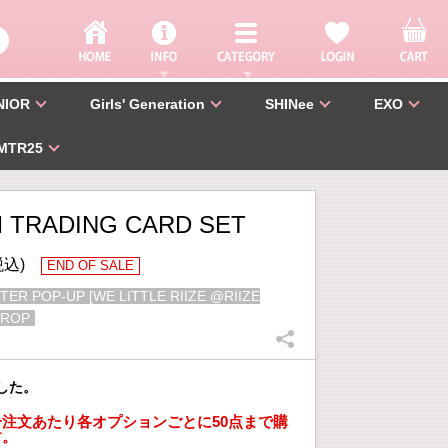
NIOR
Girls' Generation
SHINee
EXO
MTR25
 TRADING CARD SET
税込)
END OF SALE
TER POP-UP [WE LITTLE RIIZE @RIIZE
DROP
した。
注文あたり各オプションごとに50点まで購
す。