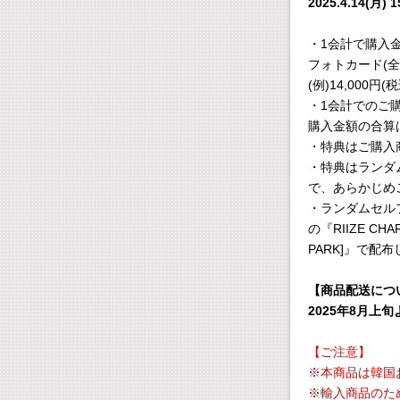
2025.4.14(月) 1
・1会計で購入金
フォトカード(全
(例)14,000円
・1会計でのご
購入金額の合算
・特典はご購入
・特典はランダ
で、あらかじめ
・ランダムセル
の『RIIZE CHAR
PARK]』で配
【商品配送につ
2025年8月上
【ご注意】
※本商品は韓国
※輸入商品のた