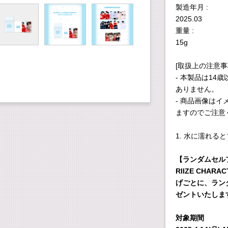
製造年月 :
2025.03
重量 :
15g
[取扱上の注意事
- 本製品は1
ありません。
- 商品画像は
ますのでご注意
1. 水に濡れ
【ランダムセル
RIIZE CHAR
げごとに、ランダ
ゼントいたしま
対象期間