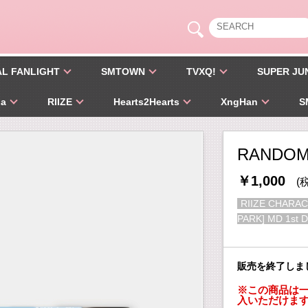
AL FANLIGHT
SMTOWN
TVXQ!
SUPER JU
pa
RIIZE
Hearts2Hearts
XngHan
S
RANDOM
￥1,000
(
RIIZE CHARAC
PARK] MD 1st 
販売を終了しま
※この商品は一
入いただけま