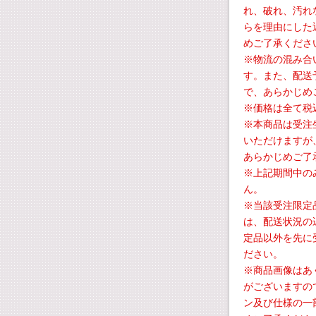
れ、破れ、汚れ
らを理由にした
めご了承くださ
※物流の混み合
す。また、配送
で、あらかじめ
※価格は全て税
※本商品は受注
いただけますが
あらかじめご了
※上記期間中の
ん。
※当該受注限定
は、配送状況の
定品以外を先に
ださい。
※商品画像はあ
がございますの
ン及び仕様の一