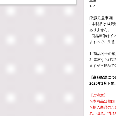
重量 :
15g
[取扱注意事項]
- 本製品は1
ありません。
- 商品画像は
ますのでご注意
1. 商品同士の
2. 素材なら
ますが不良品で
【商品配送につ
2025年1月下
【ご注意】
※本商品は韓国
※輸入商品のた
れ、破れ、汚れ