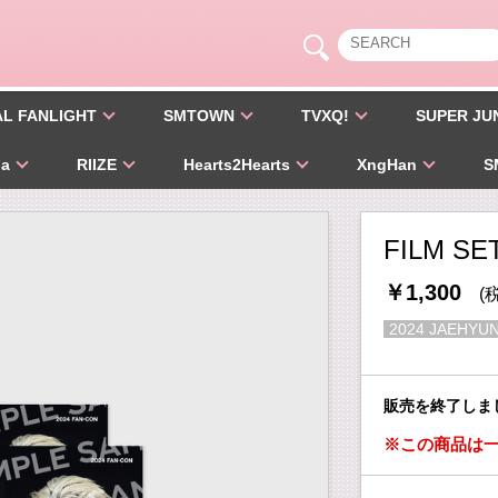
AL FANLIGHT
SMTOWN
TVXQ!
SUPER JU
pa
RIIZE
Hearts2Hearts
XngHan
S
FILM SE
￥1,300
(
2024 JAEHYUN
販売を終了しま
※この商品は一