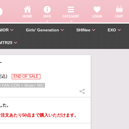
NIOR
Girls' Generation
SHINee
EXO
MTR25
T
税込)
END OF SALE
 FAN-CON < Mute> MD
した。
注文あたり50点まで購入いただけます。