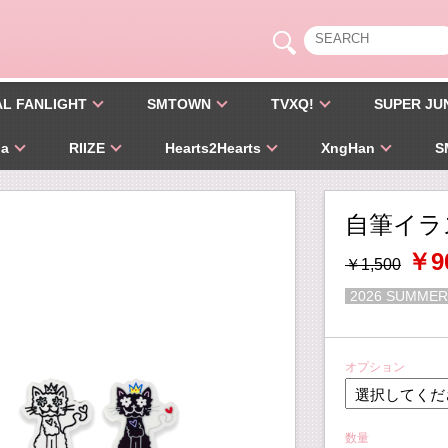
AL FANLIGHT
SMTOWN
TVXQ!
SUPER JU
pa
RIIZE
Hearts2Hearts
XngHan
S
自筆イラ
￥9
￥1,500
2026 SUMMER
オプション
数量