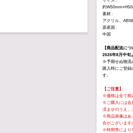
サイズ :
約W50mm×H5
素材 :
アクリル、ABS
原産国 :
中国
【商品配送につ
2026年8月中
※予期せぬ物流
購入時にご登録
す。
【ご注意】
※価格は全て税
※ご購入には会
済ませのうえ、
※商品画像はあ
合がございます
※時間帯により