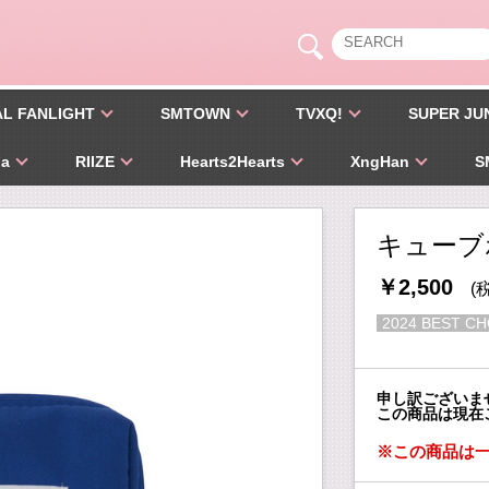
AL FANLIGHT
SMTOWN
TVXQ!
SUPER JU
pa
RIIZE
Hearts2Hearts
XngHan
S
キューブポー
￥2,500
(
2024 BEST CHO
申し訳ございま
この商品は現在
※この商品は