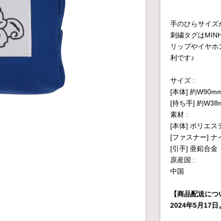
手のひらサイズ
刺繍タグはMI
リップやイヤホ
利です♪
サイズ :
[本体] 約W90m
[持ち手] 約W3
素材 :
[本体] ポリエス
[ファスナー] 
[引手] 亜鉛合金
原産国 :
中国
【商品配送につ
2024年5月1