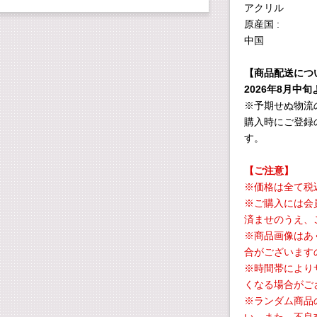
アクリル
原産国 :
中国
【商品配送につ
2026年8月中
※予期せぬ物流
購入時にご登録
す。
【ご注意】
※価格は全て税
※ご購入には会
済ませのうえ、
※商品画像はあ
合がございます
※時間帯により
くなる場合がご
※ランダム商品