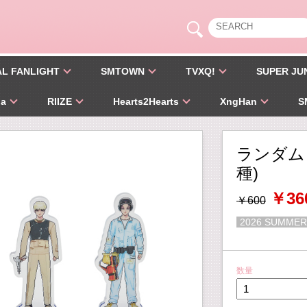
AL FANLIGHT
SMTOWN
TVXQ!
SUPER JU
pa
RIIZE
Hearts2Hearts
XngHan
S
ランダム
種)
￥36
￥600
2026 SUMMER
数量