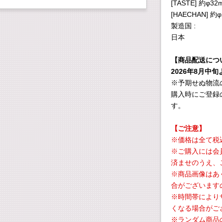
[TASTE] 約φ32
[HAECHAN] 約
製造国 :
日本
【商品配送につ
2026年8月中
※予期せぬ物流
購入時にご登録
す。
【ご注意】
※価格は全て税
※ご購入には会
済ませのうえ、
※商品画像はあ
合がございます
※時間帯により
くなる場合がご
※ランダム商品