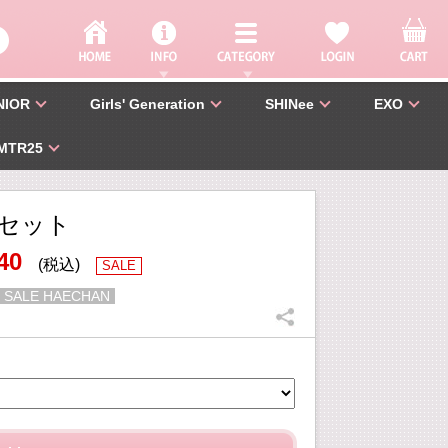
NIOR
Girls' Generation
SHINee
EXO
MTR25
セット
40
(税込)
SALE
 SALE HAECHAN