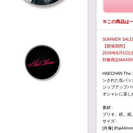
※この商品は
SUMMER SAL
【開催期間】
2026年8月5日(水
対象商品MAX50
HAECHAN Th
ンされた缶バッ
ジップアップパー
オシャレに楽し
素材 :
ブリキ、鉄、紙、
サイズ :
[肖像] 約φ44mm