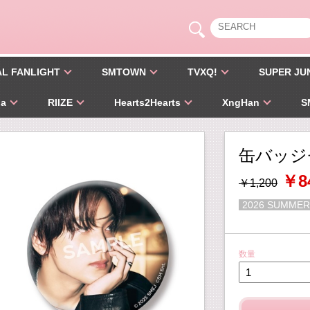
AL FANLIGHT
SMTOWN
TVXQ!
SUPER JU
pa
RIIZE
Hearts2Hearts
XngHan
S
缶バッジ
￥8
￥1,200
2026 SUMMER
数量