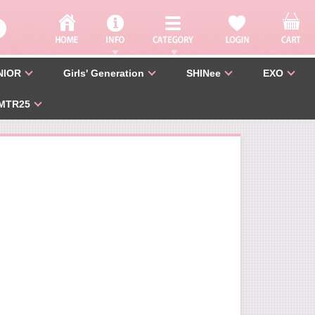
NIOR
Girls' Generation
SHINee
EXO
MTR25