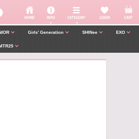
NIOR
Girls' Generation
SHINee
EXO
MTR25