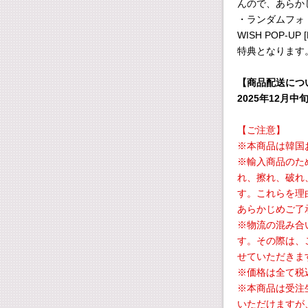
んので、あらか
・ランダムフォト
WISH POP-U
特典となります
【商品配送につ
2025年12月
【ご注意】
※本商品は韓国
※輸入商品のた
れ、擦れ、破れ
す。これらを理
あらかじめご了
※物流の混み合
す。その際は、
せていただきま
※価格は全て税
※本商品は受注
いただけますが