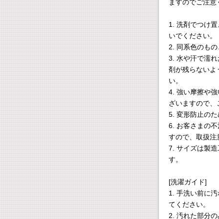
ますのでご注意
1. 洗剤でつ
いでください。
2. 同系色のも
3. 水や汗で
剤が残らないよ
い。
4. 強い摩擦
ざいますので、
5. 変形防止
6. お客さま
すので、取扱注
7. サイズは製
す。
[洗濯ガイド]
1. 手洗い前
てください。
2. 汚れた部