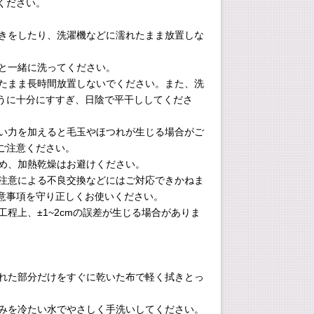
ください。
け置きをしたり、洗濯機などに濡れたまま放置しな
のと一緒に洗ってください。
濡れたまま長時間放置しないでください。また、洗
うに十分にすすぎ、日陰で平干ししてくださ
や強い力を加えると毛玉やほつれが生じる場合がご
ご注意ください。
のため、加熱乾燥はお避けください。
の不注意による不良交換などにはご対応できかねま
意事項を守り正しくお使いください。
造工程上、±1~2cmの誤差が生じる場合がありま
に汚れた部分だけをすぐに乾いた布で軽く拭きとっ
分のみを冷たい水でやさしく手洗いしてください。