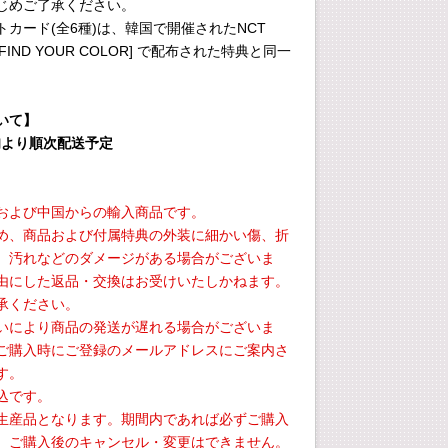
じめご了承ください。
カード(全6種)は、韓国で開催されたNCT
P [FIND YOUR COLOR] で配布された特典と同一
。
いて】
中旬より順次配送予定
および中国からの輸入商品です。
め、商品および付属特典の外装に細かい傷、折
、汚れなどのダメージがある場合がございま
由にした返品・交換はお受けいたしかねます。
承ください。
いにより商品の発送が遅れる場合がございま
ご購入時にご登録のメールアドレスにご案内さ
す。
込です。
生産品となります。期間内であれば必ずご購入
、ご購入後のキャンセル・変更はできません。