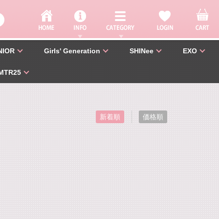
NIOR
Girls' Generation
SHINee
EXO
MTR25
新着順
価格順