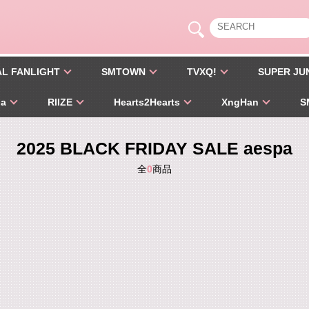
AL FANLIGHT
SMTOWN
TVXQ!
SUPER JU
pa
RIIZE
Hearts2Hearts
XngHan
S
2025 BLACK FRIDAY SALE aespa
全
0
商品