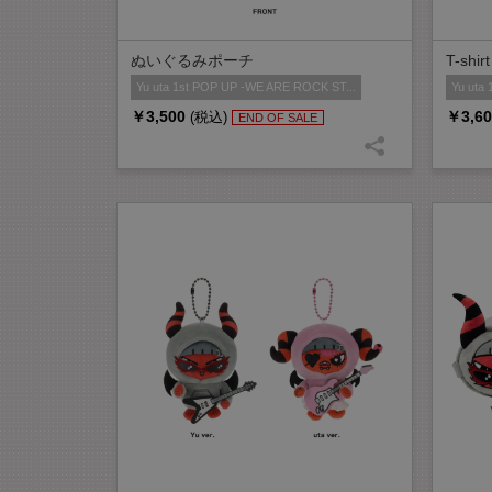
ぬいぐるみポーチ
T-shirt
Yu uta 1st POP UP -WE ARE ROCK ST...
Yu uta
￥3,500
￥3,60
(税込)
END OF SALE