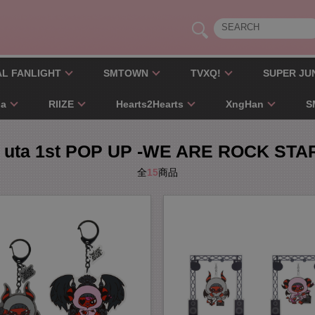
AL FANLIGHT
SMTOWN
TVXQ!
SUPER JU
pa
RIIZE
Hearts2Hearts
XngHan
S
 uta 1st POP UP -WE ARE ROCK STA
全
15
商品