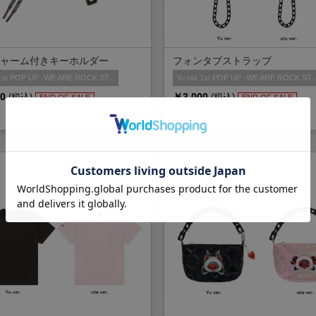
ャーム付きキーホルダー
フォンタブストラップ
 1st POP UP -WE ARE ROCK ST...
Yu uta 1st POP UP -WE ARE ROCK ST..
0
￥3,000
(税込)
(税込)
END OF SALE
END OF SALE