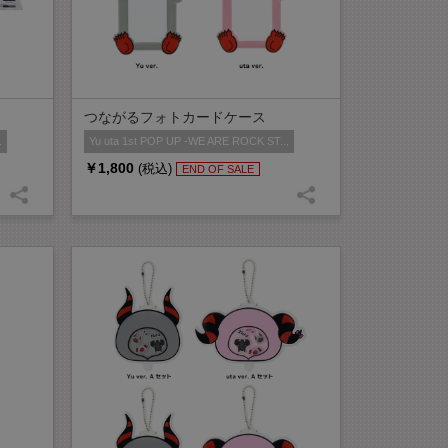
つながるフォトカードケース
.
Yu uta 1st POP UP -WE ARE ROCK ST...
￥1,800
(税込)
END OF SALE