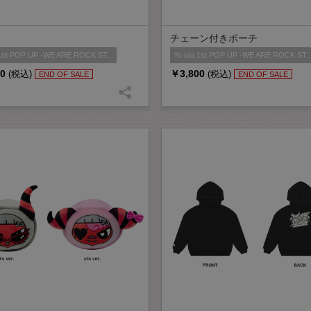
チェーン付きポーチ
 1st POP UP -WE ARE ROCK ST...
Yu uta 1st POP UP -WE ARE ROCK ST..
0
￥3,800
(税込)
(税込)
END OF SALE
END OF SALE