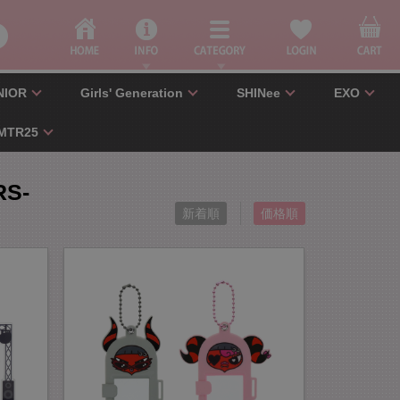
NIOR
Girls' Generation
SHINee
EXO
MTR25
RS-
新着順
価格順