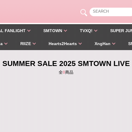
AL FANLIGHT
SMTOWN
TVXQ!
SUPER JU
pa
RIIZE
Hearts2Hearts
XngHan
S
SUMMER SALE 2025 SMTOWN LIVE
全
0
商品