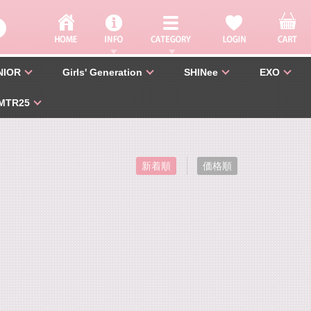
NIOR
Girls' Generation
SHINee
EXO
MTR25
新着順
価格順